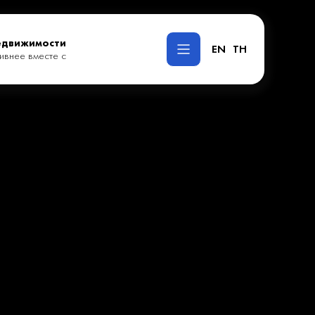
едвижимости
EN
TH
ивнее вместе с