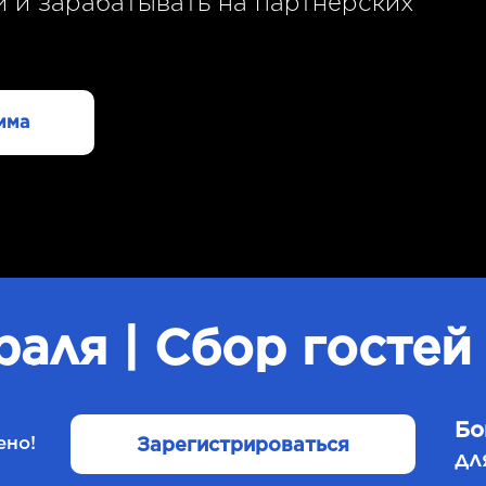
и и зарабатывать на партнёрских
мма
раля | Сбор гостей 
Бо
ено!
Зарегистрироваться
дл