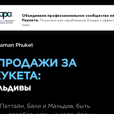
Объединили профессиональное сообщество н
Пхукета.
Помогаем вам зарабатывать больше и эффект
нами.
aman Phuket
 ПРОДАЖИ ЗА
УКЕТА:
альдивы
Паттайи, Бали и Мальдив, быть