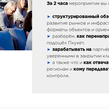
За 2 часа
мероприятия вы 
►
структурированный
обз
развитие рынков и инфрас
форматы объектов и ориен
►
разберём,
как перенапр
подошёл Пхукет,
►
зарабатывать
на
партнё
уверенными в закрытии кли
►
а также что и
как отвеча
регионам и
кому передава
контроля.