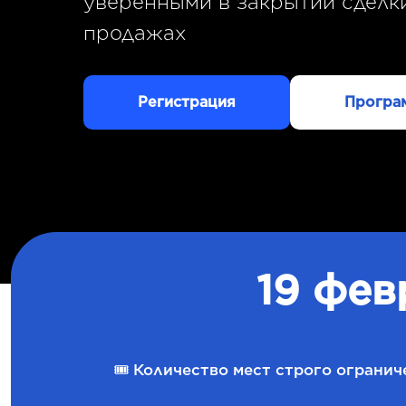
уверенными в закрытии сделк
продажах
Регистрация
Програ
19 фев
🎟 Количество мест строго огранич