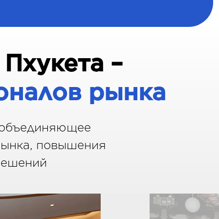
Пхукета –
оналов рынка
 объединяющее
рынка, повышения
-решений